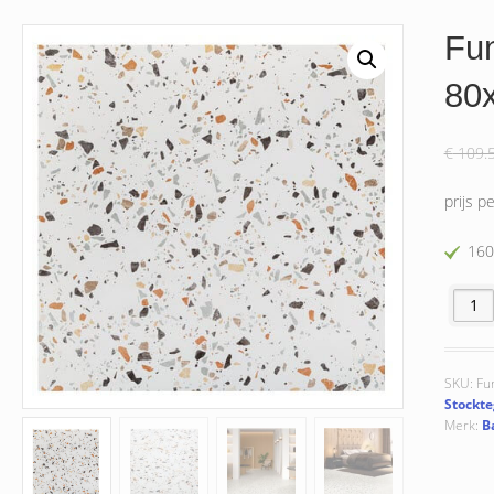
Fu
80
€
109.
prijs p
160
Funky 
SKU:
Fu
Stockte
Merk:
B