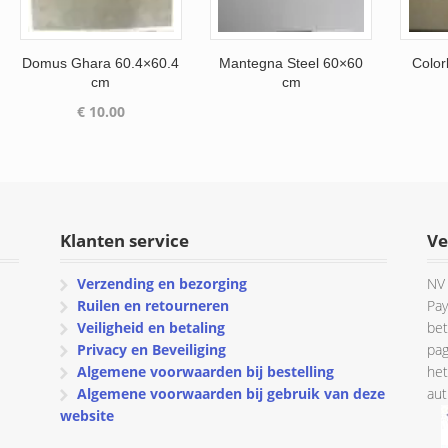
Domus Ghara 60.4×60.4
Mantegna Steel 60×60
Color
cm
cm
€
10.00
Klanten service
Ve
Verzending en bezorging
NV 
Ruilen en retourneren
Pay
Veiligheid en betaling
bet
Privacy en Beveiliging
pag
Algemene voorwaarden bij bestelling
het
Algemene voorwaarden bij gebruik van deze
aut
website