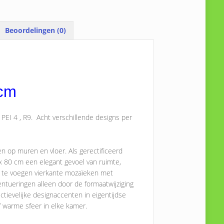
Beoordelingen (0)
 cm
 PEI 4 , R9. Acht verschillende designs per
 op muren en vloer. Als gerectificeerd
x 80 cm een elegant gevoel van ruimte,
e te voegen vierkante mozaïeken met
entueringen alleen door de formaatwijziging
tievelijke designaccenten in eigentijdse
f warme sfeer in elke kamer.