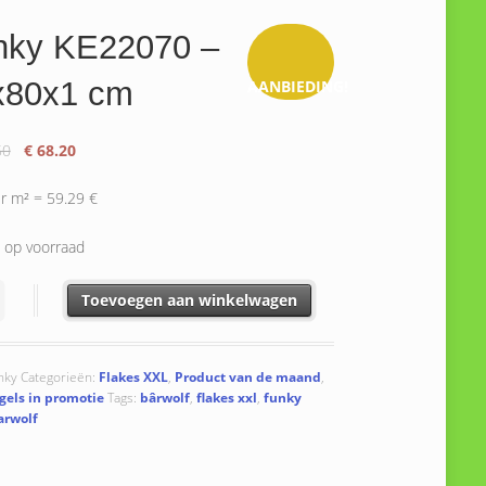
nky KE22070 –
x80x1 cm
AANBIEDING!
Oorspronkelijke
Huidige
50
€
68.20
prijs
prijs
was:
is:
er m² = 59.29 €
€ 109.50.
€ 68.20.
 op voorraad
KE22070 - 80x80x1 cm aantal
Toevoegen aan winkelwagen
nky
Categorieën:
Flakes XXL
,
Product van de maand
,
gels in promotie
Tags:
bârwolf
,
flakes xxl
,
funky
arwolf