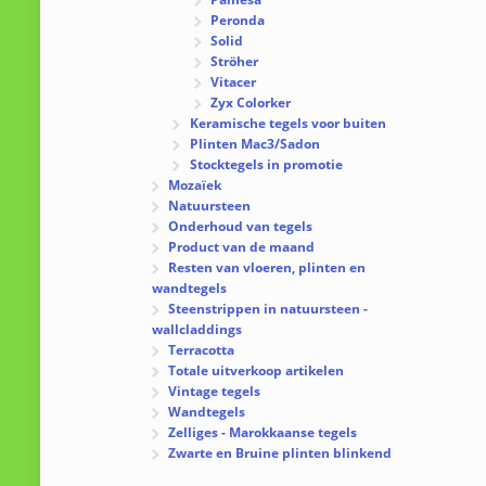
Peronda
Solid
Ströher
Vitacer
Zyx Colorker
Keramische tegels voor buiten
Plinten Mac3/Sadon
Stocktegels in promotie
Mozaïek
Natuursteen
Onderhoud van tegels
Product van de maand
Resten van vloeren, plinten en
wandtegels
Steenstrippen in natuursteen -
wallcladdings
Terracotta
Totale uitverkoop artikelen
Vintage tegels
Wandtegels
Zelliges - Marokkaanse tegels
Zwarte en Bruine plinten blinkend