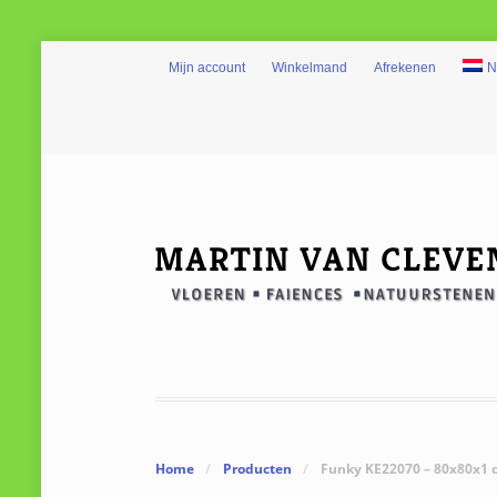
Mijn account
Winkelmand
Afrekenen
N
Home
/
Producten
/
Funky KE22070 – 80x80x1 