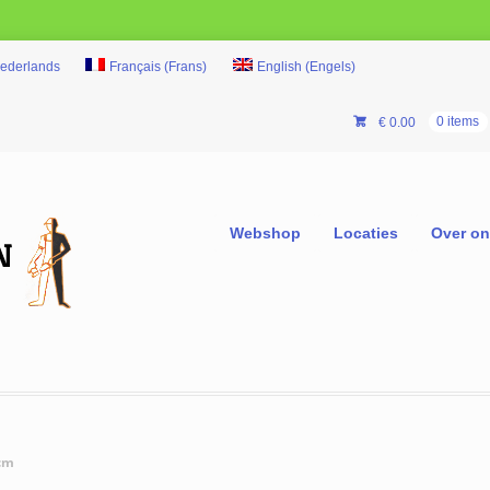
ederlands
Français
(
Frans
)
English
(
Engels
)
€
0.00
0 items
Webshop
Locaties
Over o
cm