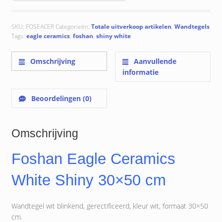
SKU:
FOSEACER
Categorieën:
Totale uitverkoop artikelen
,
Wandtegels
Tags:
eagle ceramics
,
foshan
,
shiny white
Omschrijving
Aanvullende
informatie
Beoordelingen (0)
Omschrijving
Foshan Eagle Ceramics
White Shiny 30×50 cm
Wandtegel wit blinkend, gerectificeerd, kleur wit, formaat 30×50
cm.