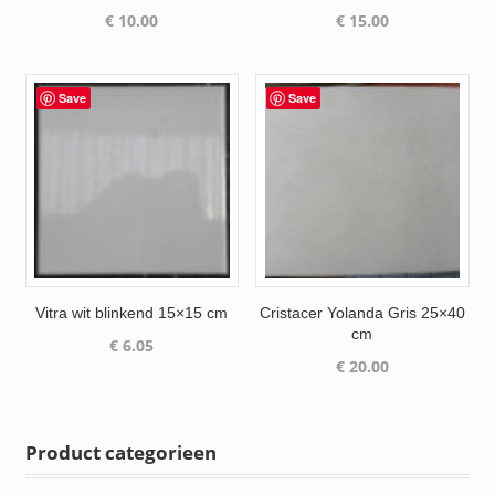
€
10.00
€
15.00
Save
Save
Vitra wit blinkend 15×15 cm
Cristacer Yolanda Gris 25×40
cm
€
6.05
€
20.00
Product categorieen