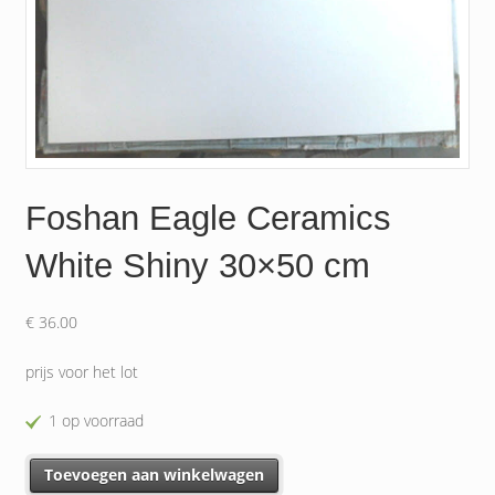
Foshan Eagle Ceramics
White Shiny 30×50 cm
€
36.00
prijs voor het lot
1 op voorraad
Foshan Eagle Ceramics White Shiny 30x50 cm aantal
Toevoegen aan winkelwagen