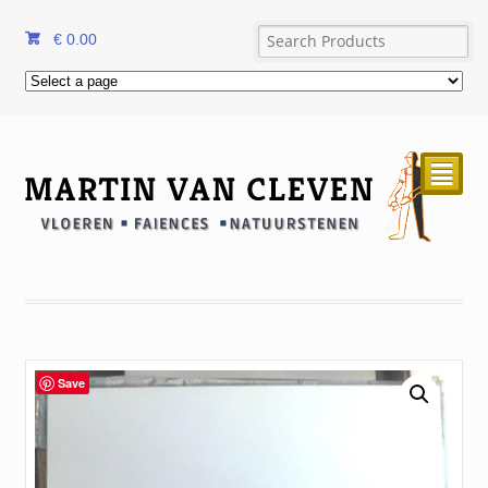
€
0.00
²
Save