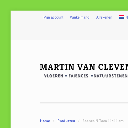
Mijn account
Winkelmand
Afrekenen
N
Home
/
Producten
/
Faenza N Taco 11×11 cm