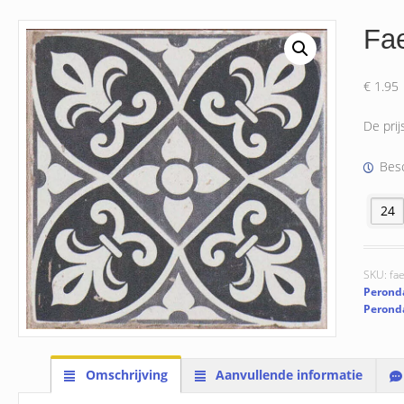
Fa
€
1.95
De prij
Besc
Faenza
SKU:
fa
Perond
Perond
Omschrijving
Aanvullende informatie