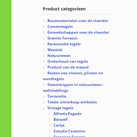
Product categorieen
Bouwmaterialen voor de vloerder
Cementtegels
Gereedschappen voor de vloerder
Granito Terrazzo
Keramische tegels
Mozaïek
Natuursteen
Onderhoud van tegels
Product van de maand
Resten van vloeren, plinten en
wandtegels
Steenstrippen in natuursteen -
wallcladdings
Terracotta
Totale uitverkoop artikelen
Vintage tegels
Alfredo Pagado
Bärwolf
Cerlat
Estudio Ceramico
Francisco Segarra