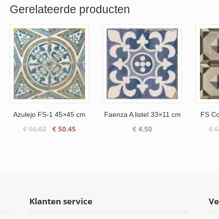
Gerelateerde producten
Azulejo FS-1 45×45 cm
Faenza A listel 33×11 cm
FS Co
Oorspronkelijke
Huidige
€
56.02
€
50.45
€
4.50
€
6
prijs
prijs
was:
is:
€ 56.02.
€ 50.45.
Klanten service
Ve