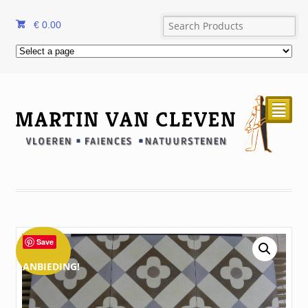
€
0.00
²
Save
AANBIEDING!