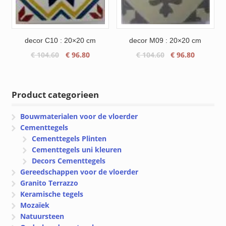
decor C10 : 20×20 cm
decor M09 : 20×20 cm
Oorspronkelijke
Huidige
Oorspronkelijke
Huidige
€
104.60
€
96.80
€
104.60
€
96.80
prijs
prijs
prijs
prijs
was:
is:
was:
is:
€ 104.60.
€ 96.80.
€ 104.60.
€ 96.80.
Product categorieen
Bouwmaterialen voor de vloerder
Cementtegels
Cementtegels Plinten
Cementtegels uni kleuren
Decors Cementtegels
Gereedschappen voor de vloerder
Granito Terrazzo
Keramische tegels
Mozaïek
Natuursteen