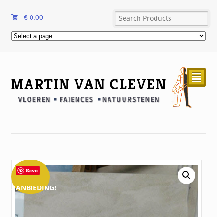
€
0.00
²
Save
AANBIEDING!