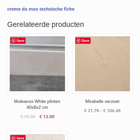
creme do mos technische fiche
Gerelateerde producten
Save
Save
Moleanos White plinten
Mirabelle verzoet
40x8x2 cm
Prijsklas
€
21.78
-
€
106.48
Oorspronkelijke
Huidige
€
19.36
€
13.00
€ 21.78
prijs
prijs
tot
was:
is:
€ 106.48
€ 19.36.
€ 13.00.
Save