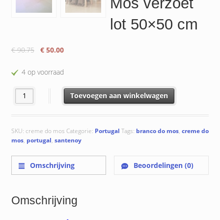
Mos verzoet
lot 50×50 cm
Oorspronkelijke
Huidige
€
90.75
€
50.00
prijs
prijs
was:
is:
4 op voorraad
€ 90.75.
€ 50.00.
Creme do Mos verzoet lot 50x50 cm aantal
Toevoegen aan winkelwagen
SKU:
creme do mos
Categorie:
Portugal
Tags:
branco do mos
,
creme do
mos
,
portugal
,
santenoy
Omschrijving
Beoordelingen (0)
Omschrijving