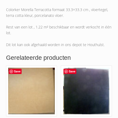
Colorker Morella Terracotta formaat 33.3×33.3 cm , vloertegel,
terra cotta kleur, porcelanato vloer.
Rest van een lot , 1.22 m² beschikbaar en wordt verkocht in één
lot.
Dit lot kan ook afgehaald worden in ons depot te Houthulst.
Gerelateerde producten
Save
Save