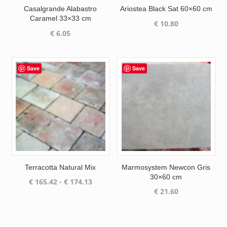
Casalgrande Alabastro
Ariostea Black Sat 60×60 cm
Caramel 33×33 cm
€
10.80
€
6.05
Save
Save
Terracotta Natural Mix
Marmosystem Newcon Gris
30×60 cm
Prijsklasse:
€
165.42
-
€
174.13
€
21.60
€ 165.42
tot
€ 174.13