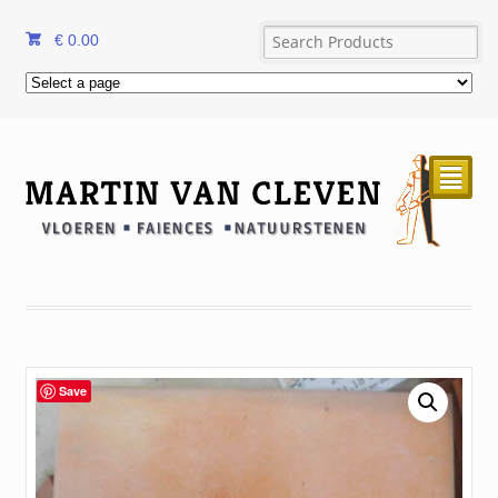
€
0.00
²
Save