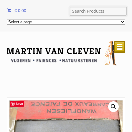
€
0.00
²
Save