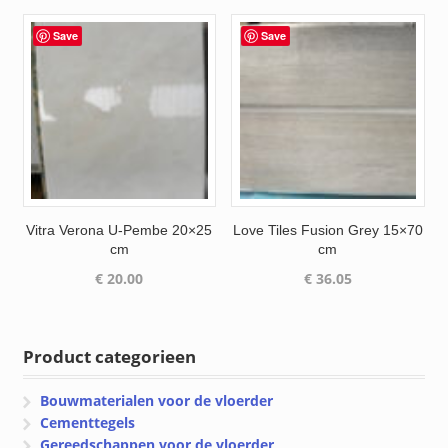
Save
Save
Vitra Verona U-Pembe 20×25
Love Tiles Fusion Grey 15×70
cm
cm
€
20.00
€
36.05
Product categorieen
Bouwmaterialen voor de vloerder
Cementtegels
Gereedschappen voor de vloerder