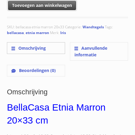
BellaCasa Etnia Marron 20x33 cm aantal
Toevoegen aan winkelwagen
SKU:
bellacasa etnia marron 20x33
Categorie:
Wandtegels
Tags:
bellacasa
,
etnia marron
Merk:
Iris
Omschrijving
Aanvullende
informatie
Beoordelingen (0)
Omschrijving
BellaCasa Etnia Marron
20×33 cm