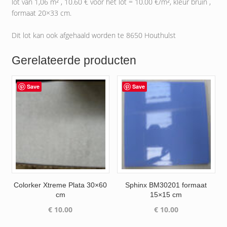
lot van 1,06 m² , 10.60 € voor het lot = 10.00 €/m², kleur bruin ,
formaat 20×33 cm.
Dit lot kan ook afgehaald worden te 8650 Houthulst
Gerelateerde producten
Save
Save
Colorker Xtreme Plata 30×60
Sphinx BM30201 formaat
cm
15×15 cm
€
10.00
€
10.00