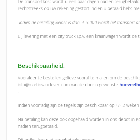
De transportkost wordt u een paar dagen nadien terugbetaald 
rechtstreeks op uw rekening gestort indien u betaald hebt met
Indien de bestelling kleiner is dan € 3.000 wordt het transport 
Bij levering met een city truck i.p.v. een kraanwagen wordt de 
Beschikbaarheid
.
Vooraleer te bestellen gelieve vooraf te mailen om de beschi
info@martinvancleven.com van de door u gewenste
hoeveelh
.
Indien voorradig zijn de tegels zijn beschikbaar op +/- 2 weken t
Na betaling kan deze ook opgehaald worden in ons depot in Ko
nadien terugbetaald.
Dit artikel kan niet terugbetaald worden.