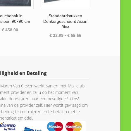
ouchebak in
Standaardstukken
wsteen 90×90 cm
Donkergeschuurd Asian
Blue
€
458.00
Prijsklasse:
€
22.99
-
€
55.66
€ 22.99
tot
€ 55.66
iligheid en Betaling
Martin Van Cleven werkt samen met Mollie als
ment provider en zal u op het moment van
alen doorsturen naar een beveiligde "https"
ina van de provider zelf. Hier wordt gevraagd om
 bedrag te controleren en te betalen met je
hentificatiemiddel.