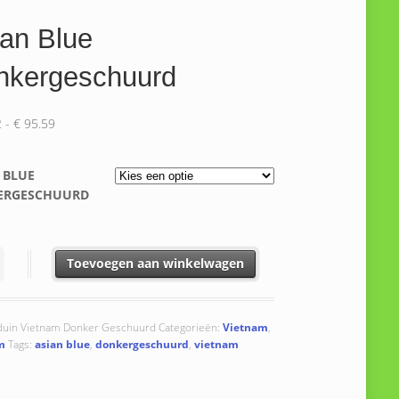
an Blue
nkergeschuurd
Prijsklasse:
2
-
€
95.59
€ 14.52
tot
 BLUE
€ 95.59
ERGESCHUURD
Blue Donkergeschuurd aantal
Toevoegen aan winkelwagen
duin Vietnam Donker Geschuurd
Categorieën:
Vietnam
,
m
Tags:
asian blue
,
donkergeschuurd
,
vietnam