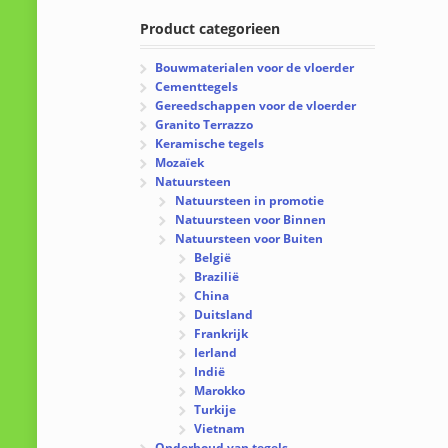
Product categorieen
Bouwmaterialen voor de vloerder
Cementtegels
Gereedschappen voor de vloerder
Granito Terrazzo
Keramische tegels
Mozaïek
Natuursteen
Natuursteen in promotie
Natuursteen voor Binnen
Natuursteen voor Buiten
België
Brazilië
China
Duitsland
Frankrijk
Ierland
Indië
Marokko
Turkije
Vietnam
Onderhoud van tegels