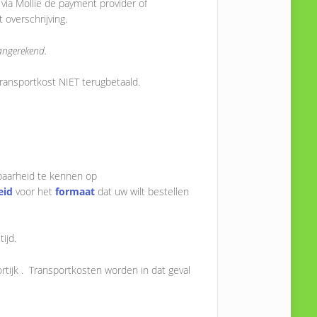
via Mollie de payment provider of
 overschrijving.
aangerekend.
transportkost NIET terugbetaald.
kbaarheid te kennen op
eid
voor het
formaat
dat uw wilt bestellen
ijd.
rtijk . Transportkosten worden in dat geval