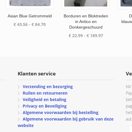
Asian Blue Getrommeld
Borduren en Bloktreden
D
in Antico en
blau
Prijsklasse:
€
43.56
-
€
84.70
Donkergeschuurd
€ 43.56
Prijsklasse:
€
22.99
-
€
189.97
tot
€ 22.99
€ 84.70
tot
€ 189.97
Klanten service
Ve
Verzending en bezorging
NV 
Ruilen en retourneren
Pay
Veiligheid en betaling
bet
Privacy en Beveiliging
pag
Algemene voorwaarden bij bestelling
het
Algemene voorwaarden bij gebruik van deze
aut
website