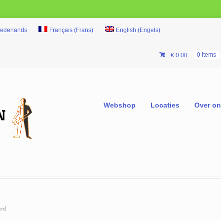
ederlands
Français
(
Frans
)
English
(
Engels
)
€
0.00
0 items
Webshop
Locaties
Over o
rd