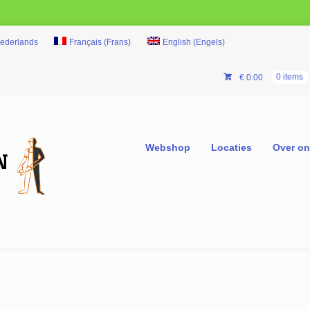
ederlands
Français
(
Frans
)
English
(
Engels
)
€
0.00
0 items
Webshop
Locaties
Over o