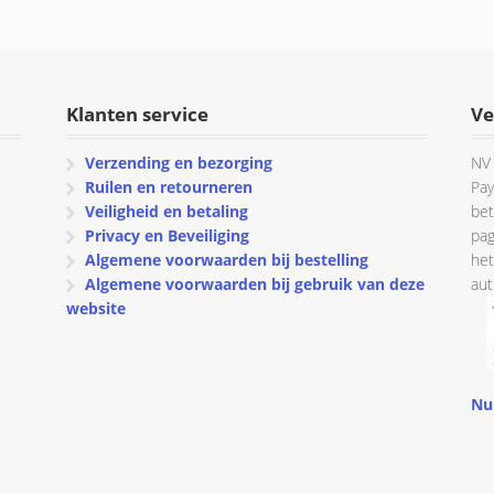
was:
is:
€ 137.95.
€ 129.95.
Klanten service
Ve
Verzending en bezorging
NV 
Ruilen en retourneren
Pay
Veiligheid en betaling
bet
Privacy en Beveiliging
pag
Algemene voorwaarden bij bestelling
het
Algemene voorwaarden bij gebruik van deze
aut
website
Nu