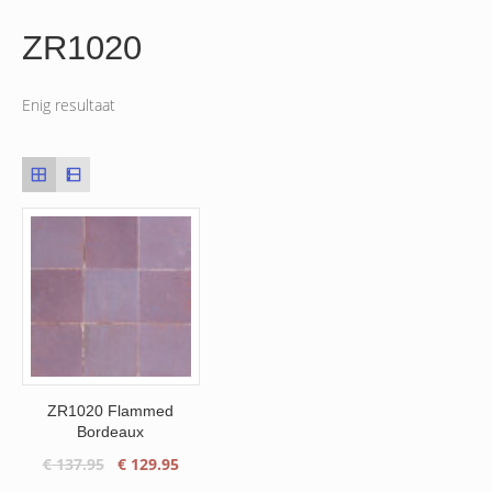
ZR1020
Enig resultaat
ZR1020 Flammed
Bordeaux
Oorspronkelijke
Huidige
€
137.95
€
129.95
prijs
prijs