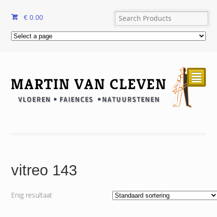
€
0.00
²
vitreo 143
Enig resultaat