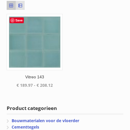
Save
Vitreo 143
Prijsklasse:
€
189.97
-
€
208.12
€ 189.97
tot
€ 208.12
Product categorieen
Bouwmaterialen voor de vloerder
Cementtegels