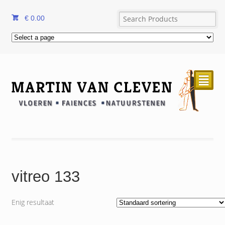
€
0.00
²
vitreo 133
Enig resultaat