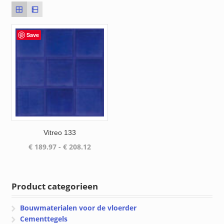
Save
Vitreo 133
Prijsklasse:
€
189.97
-
€
208.12
€ 189.97
tot
€ 208.12
Product categorieen
Bouwmaterialen voor de vloerder
Cementtegels