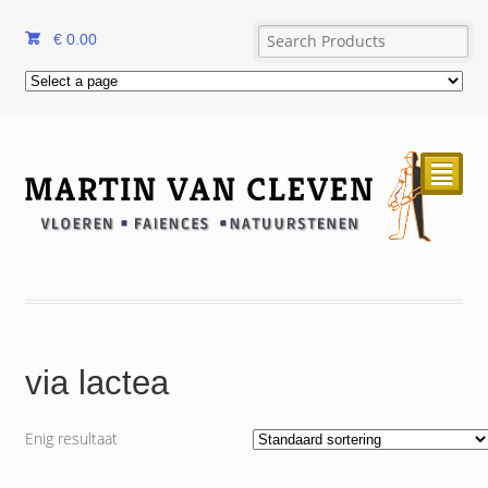
€
0.00
²
via lactea
Enig resultaat