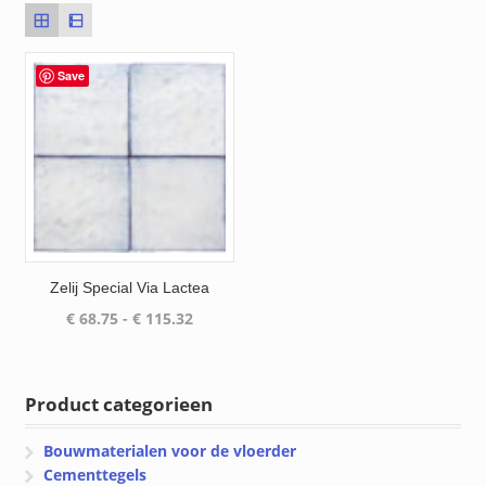
Save
Zelij Special Via Lactea
Prijsklasse:
€
68.75
-
€
115.32
€ 68.75
tot
€ 115.32
Product categorieen
Bouwmaterialen voor de vloerder
Cementtegels