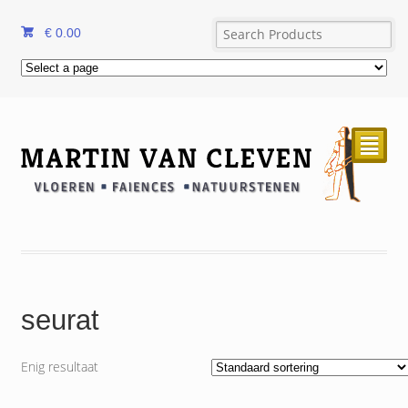
€
0.00
²
seurat
Enig resultaat