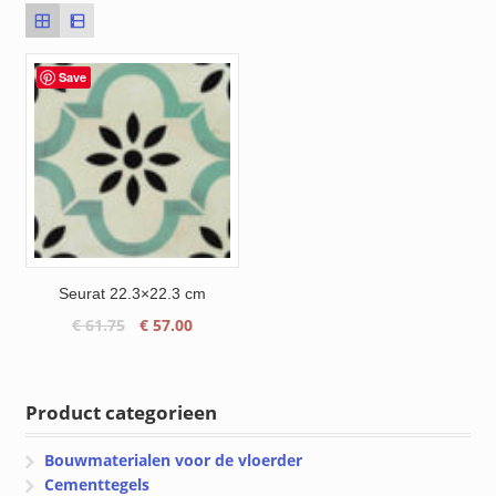
Save
Seurat 22.3×22.3 cm
Oorspronkelijke
Huidige
€
61.75
€
57.00
prijs
prijs
was:
is:
€ 61.75.
€ 57.00.
Product categorieen
Bouwmaterialen voor de vloerder
Cementtegels