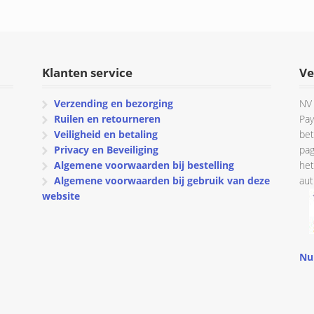
tot
€ 121.61
Klanten service
Ve
Verzending en bezorging
NV 
Ruilen en retourneren
Pay
Veiligheid en betaling
bet
Privacy en Beveiliging
pag
Algemene voorwaarden bij bestelling
het
Algemene voorwaarden bij gebruik van deze
aut
website
Nu