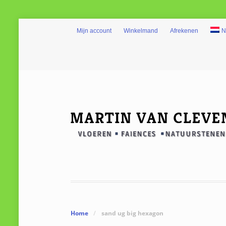
Mijn account
Winkelmand
Afrekenen
N
Home
/
sand ug big hexagon