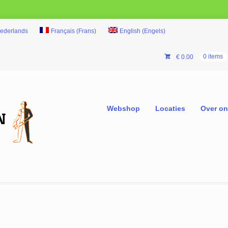
ederlands
Français
(
Frans
)
English
(
Engels
)
€
0.00
0 items
Webshop
Locaties
Over o