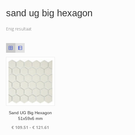
sand ug big hexagon
Enig resultaat
Sand UG Big Hexagon
51x59x6 mm
Prijsklasse:
€
109.51
-
€
121.61
€ 109.51