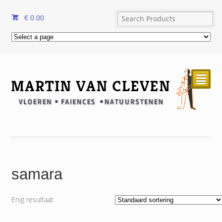
€
0.00
²
samara
Enig resultaat