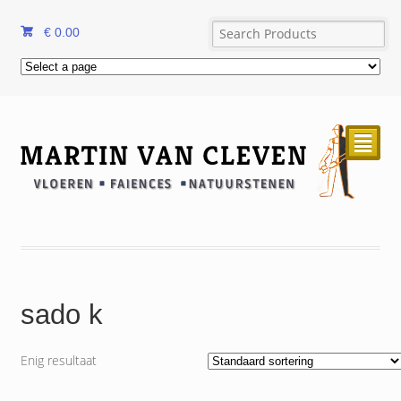
€
0.00
²
sado k
Enig resultaat