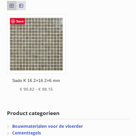
Save
Sado K 16.2×16.2×6 mm
Prijsklasse:
€
90.82
-
€
98.15
€ 90.82
tot
€ 98.15
Product categorieen
Bouwmaterialen voor de vloerder
Cementtegels