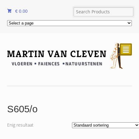
€
0.00
²
S605/o
Enig resultaat