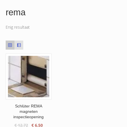
rema
Enig resultaat
Schlüter REMA
magneten
inspectieopening
Oorspronkelijke
Huidige
€
12.72
€
6.50