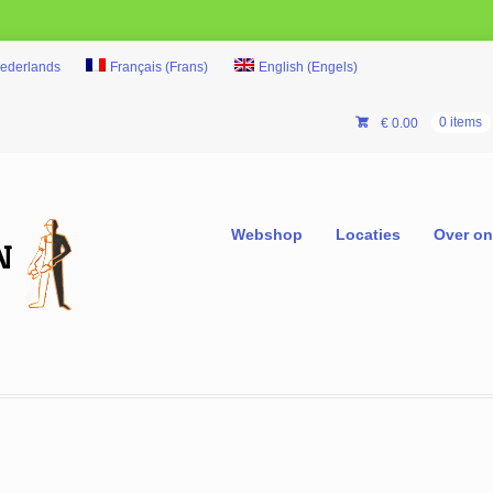
ederlands
Français
(
Frans
)
English
(
Engels
)
€
0.00
0 items
Webshop
Locaties
Over o