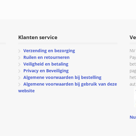
prijs
prijs
was:
is:
€ 12.72.
€ 6.50.
Klanten service
Ve
Verzending en bezorging
NV 
Ruilen en retourneren
Pay
Veiligheid en betaling
bet
Privacy en Beveiliging
pag
Algemene voorwaarden bij bestelling
het
Algemene voorwaarden bij gebruik van deze
aut
website
Nu