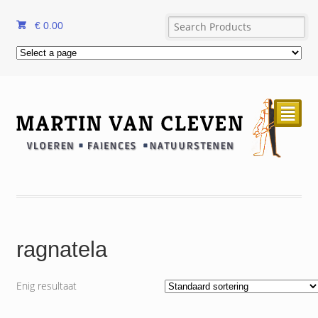
€
0.00
²
ragnatela
Enig resultaat