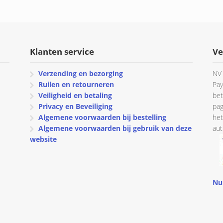
was:
is:
€ 307.65.
€ 246.25.
Klanten service
Ve
Verzending en bezorging
NV 
Ruilen en retourneren
Pay
Veiligheid en betaling
bet
Privacy en Beveiliging
pag
Algemene voorwaarden bij bestelling
het
Algemene voorwaarden bij gebruik van deze
aut
website
Nu