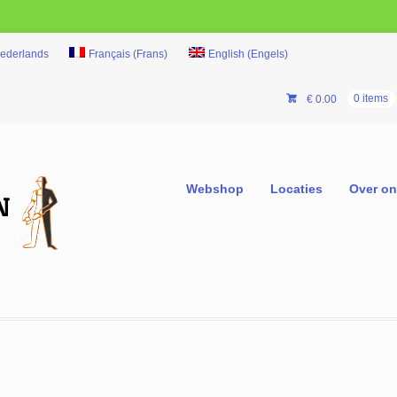
ederlands
Français
(
Frans
)
English
(
Engels
)
€
0.00
0 items
Webshop
Locaties
Over o