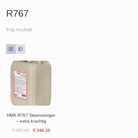
R767
Enig resultaat
HMK R767 Steenreiniger
– extra krachtig
Oorspronkelijke
Huidige
€
307.65
€
246.25
prijs
prijs