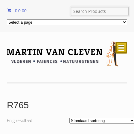
€
0.00
²
R765
Enig resultaat