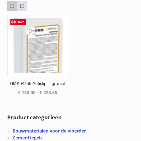
Save
HMK R765 Antislip – graniet
Prijsklasse:
€
185.00
-
€
228.55
€ 185.00
tot
€ 228.55
Product categorieen
Bouwmaterialen voor de vloerder
Cementtegels