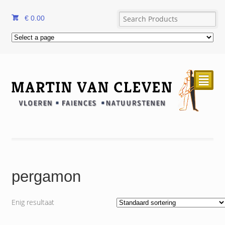
€
0.00
²
pergamon
Enig resultaat