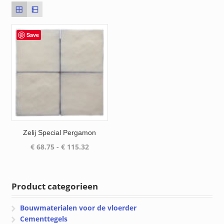
Save
Zelij Special Pergamon
Prijsklasse:
€
68.75
-
€
115.32
€ 68.75
tot
€ 115.32
Product categorieen
Bouwmaterialen voor de vloerder
Cementtegels