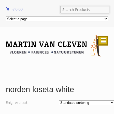
€
0.00
²
norden loseta white
Enig resultaat