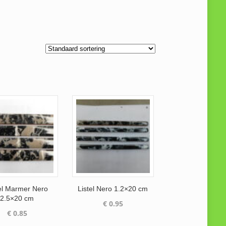
el Marmer Nero
Listel Nero 1.2×20 cm
2.5×20 cm
€
0.95
€
0.85