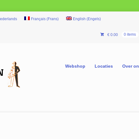
ederlands
Français
(
Frans
)
English
(
Engels
)
€
0.00
0 items
Webshop
Locaties
Over o