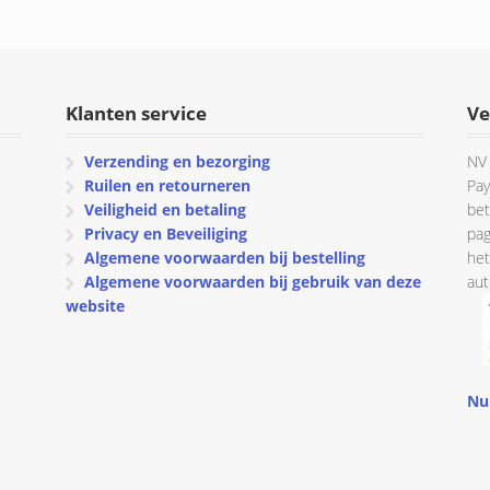
tot
€ 259.18
€ 277.71
Klanten service
Ve
Verzending en bezorging
NV 
Ruilen en retourneren
Pay
Veiligheid en betaling
bet
Privacy en Beveiliging
pag
Algemene voorwaarden bij bestelling
het
Algemene voorwaarden bij gebruik van deze
aut
website
Nu