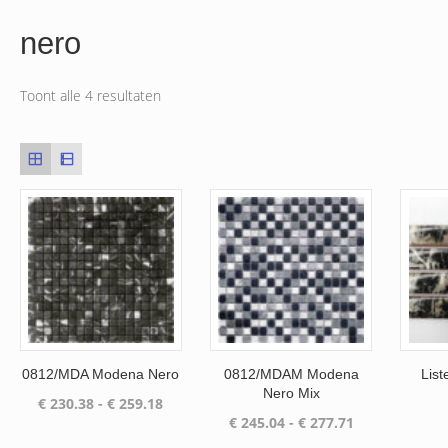
nero
Toont alle 4 resultaten
0812/MDA Modena Nero
0812/MDAM Modena
List
Nero Mix
Prijsklasse:
€
230.38
-
€
259.18
Prijsklasse:
€
245.04
-
€
277.71
€ 230.38
€ 245.04
tot