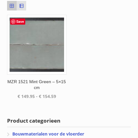
Save
MZR 1521 Mint Green – 5×15
cm
Prijsklasse:
€
149.95
-
€
154.59
€ 149.95
tot
€ 154.59
Product categorieen
Bouwmaterialen voor de vloerder