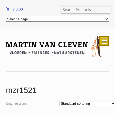
€
0.00
²
mzr1521
Enig resultaat