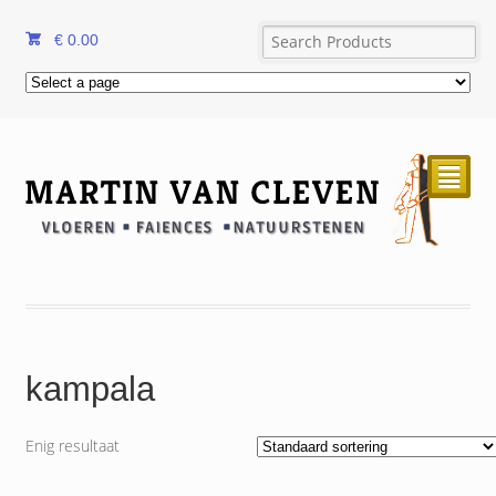
€
0.00
²
kampala
Enig resultaat