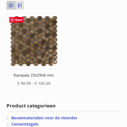
Save
Kampala 23x29x6 mm
Prijsklasse:
€
98.90
-
€
105.68
€ 98.90
tot
€ 105.68
Product categorieen
Bouwmaterialen voor de vloerder
Cementtegels