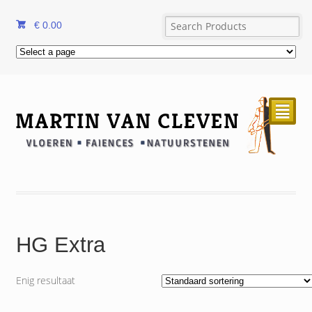
€
0.00
²
HG Extra
Enig resultaat