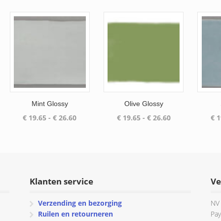
uit 5
tot
€ 26.60
€ 26.60
Mint Glossy
Olive Glossy
Prijsklasse:
Prijsklasse:
€
19.65
-
€
26.60
€
19.65
-
€
26.60
€
1
€ 19.65
€ 19.65
tot
tot
€ 26.60
€ 26.60
Klanten service
Ve
Verzending en bezorging
NV 
Ruilen en retourneren
Pay