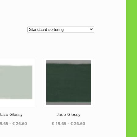
Haze Glossy
Jade Glossy
Prijsklasse:
Prijsklasse:
9.65
-
€
26.60
€
19.65
-
€
26.60
€ 19.65
€ 19.65
tot
tot