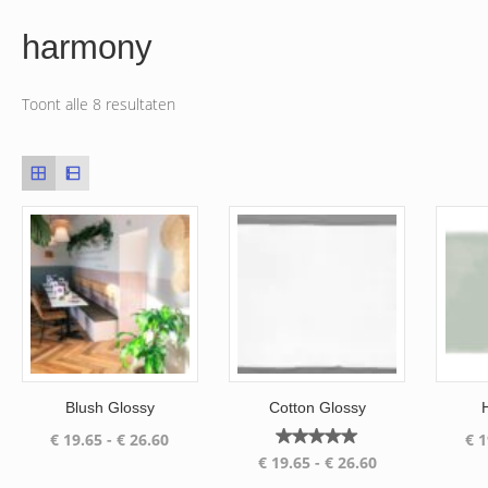
harmony
Toont alle 8 resultaten
Blush Glossy
Cotton Glossy
Prijsklasse:
€
19.65
-
€
26.60
€
1
Gewaardeerd
Prijsklasse:
€ 19.65
€
19.65
-
€
26.60
5.00
€ 19.65
tot