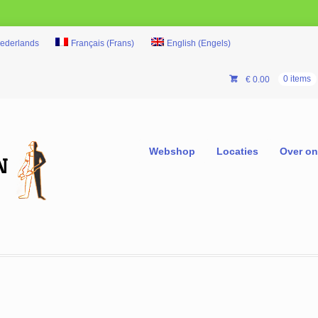
ederlands
Français
(
Frans
)
English
(
Engels
)
€
0.00
0 items
Webshop
Locaties
Over o