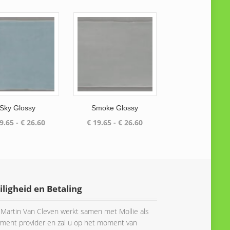
€ 26.60
€ 26.60
Sky Glossy
Smoke Glossy
Prijsklasse:
Prijsklasse:
9.65
-
€
26.60
€
19.65
-
€
26.60
€ 19.65
€ 19.65
tot
tot
€ 26.60
€ 26.60
iligheid en Betaling
Martin Van Cleven werkt samen met Mollie als
ment provider en zal u op het moment van