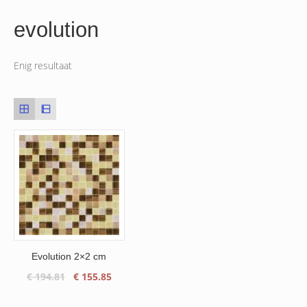
evolution
Enig resultaat
Evolution 2×2 cm
Oorspronkelijke
Huidige
€
194.81
€
155.85
prijs
prijs
was:
is: