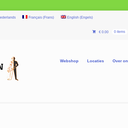
ederlands
Français
(
Frans
)
English
(
Engels
)
€
0.00
0 items
Webshop
Locaties
Over o