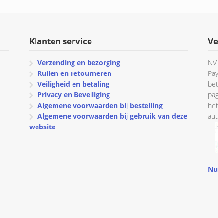
€ 194.81.
€ 155.85.
Klanten service
Ve
Verzending en bezorging
NV 
Ruilen en retourneren
Pay
Veiligheid en betaling
bet
Privacy en Beveiliging
pag
Algemene voorwaarden bij bestelling
het
Algemene voorwaarden bij gebruik van deze
aut
website
Nu