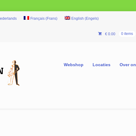
ederlands
Français
(
Frans
)
English
(
Engels
)
€
0.00
0 items
Webshop
Locaties
Over o