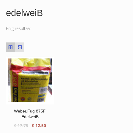
edelweiB
Enig resultaat
Weber.Fug 875F
EdelweiB
Oorspronkelijke
Huidige
€
17.75
€
12.50
prijs
prijs