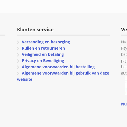
was:
is:
€ 17.75.
€ 12.50.
Klanten service
Ve
Verzending en bezorging
NV 
Ruilen en retourneren
Pay
Veiligheid en betaling
bet
Privacy en Beveiliging
pag
Algemene voorwaarden bij bestelling
het
Algemene voorwaarden bij gebruik van deze
aut
website
Nu