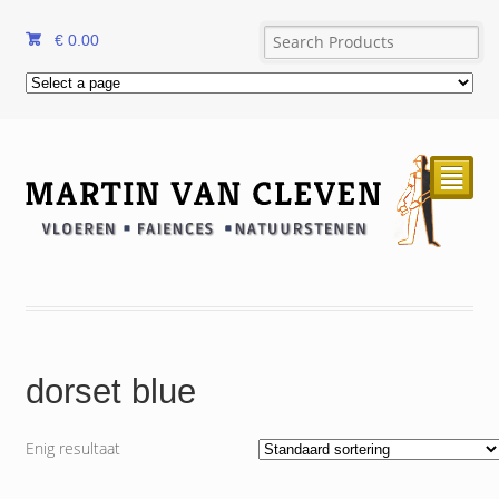
€
0.00
²
dorset blue
Enig resultaat