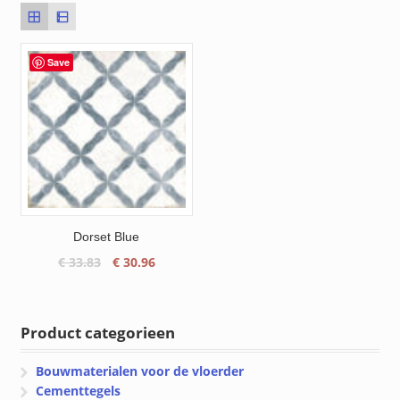
Save
Dorset Blue
Oorspronkelijke
Huidige
€
33.83
€
30.96
prijs
prijs
was:
is:
€ 33.83.
€ 30.96.
Product categorieen
Bouwmaterialen voor de vloerder
Cementtegels