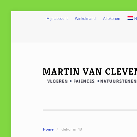
Mijn account
Winkelmand
Afrekenen
N
Home
/
dekor nr 43