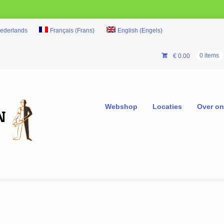
ederlands
Français
(
Frans
)
English
(
Engels
)
€
0.00
0 items
Webshop
Locaties
Over o