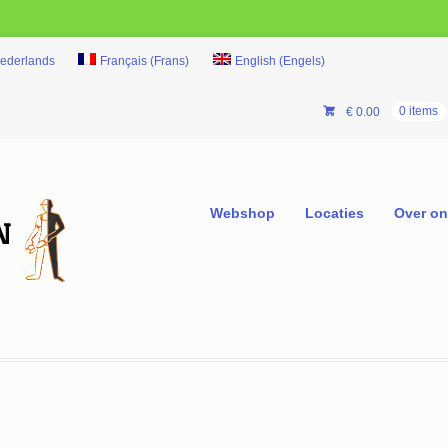
ederlands
Français
(
Frans
)
English
(
Engels
)
€
0.00
0 items
Webshop
Locaties
Over o