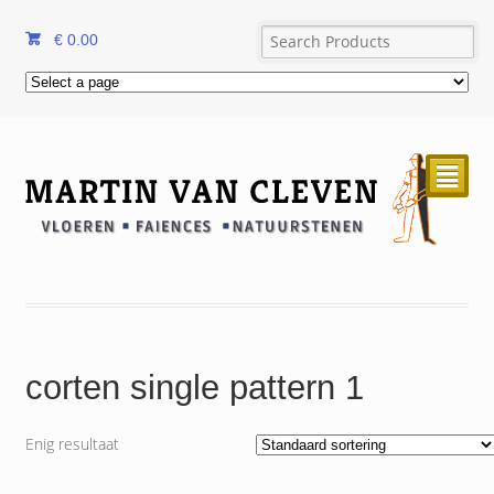
€
0.00
²
corten single pattern 1
Enig resultaat