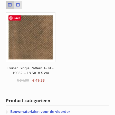
Save
Corten Single Pattern 1- KE-
19032 – 18.5×18.5 cm
Oorspronkelijke
Huidige
€
54.80
€
49.33
prijs
prijs
was:
is:
€ 54.80.
€ 49.33.
Product categorieen
Bouwmaterialen voor de vloerder