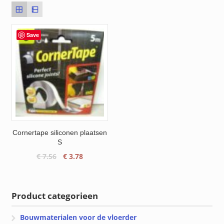
Save
Cornertape siliconen plaatsen
S
Oorspronkelijke
Huidige
€
7.56
€
3.78
prijs
prijs
was:
is:
€ 7.56.
€ 3.78.
Product categorieen
Bouwmaterialen voor de vloerder