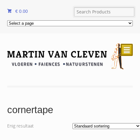
€
0.00
²
cornertape
Enig resultaat