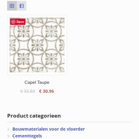
Save
Capel Taupe
Oorspronkelijke
Huidige
€
33.83
€
30.96
prijs
prijs
was:
is:
€ 33.83.
€ 30.96.
Product categorieen
Bouwmaterialen voor de vloerder
Cementtegels