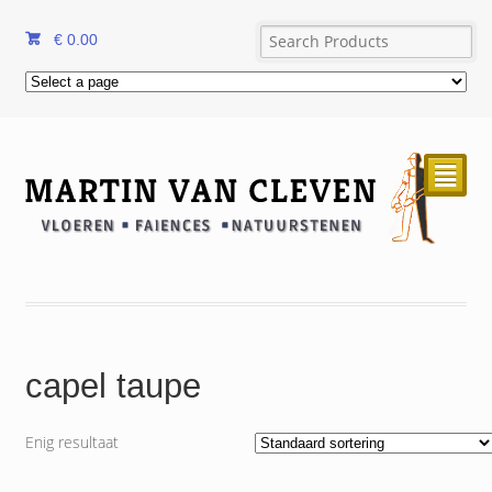
€
0.00
²
capel taupe
Enig resultaat