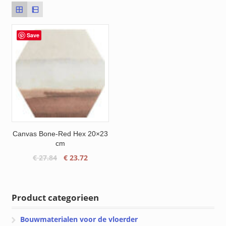
Save
Canvas Bone-Red Hex 20×23
cm
Oorspronkelijke
Huidige
€
27.84
€
23.72
prijs
prijs
was:
is:
€ 27.84.
€ 23.72.
Product categorieen
Bouwmaterialen voor de vloerder