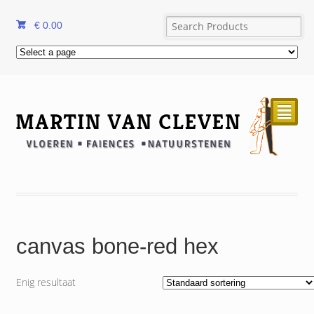
€
0.00
²
canvas bone-red hex
Enig resultaat