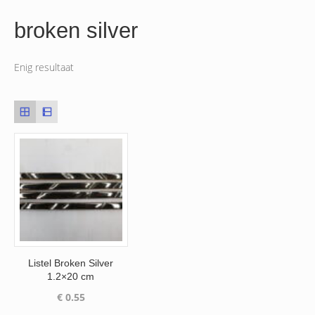
broken silver
Enig resultaat
Listel Broken Silver
1.2×20 cm
€
0.55