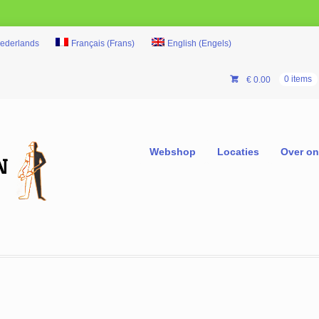
ederlands
Français
(
Frans
)
English
(
Engels
)
€
0.00
0 items
Webshop
Locaties
Over o