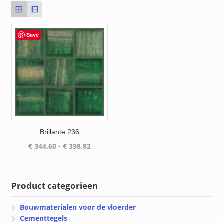
Save
Brillante 236
Prijsklasse:
€
344.60
-
€
398.82
€ 344.60
tot
€ 398.82
Product categorieen
Bouwmaterialen voor de vloerder
Cementtegels