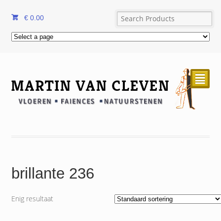
€
0.00
²
brillante 236
Enig resultaat