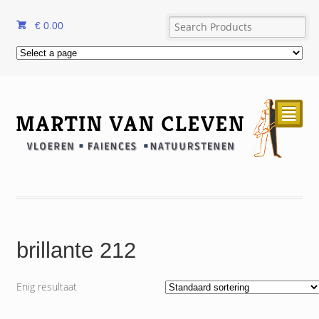
€
0.00
²
brillante 212
Enig resultaat