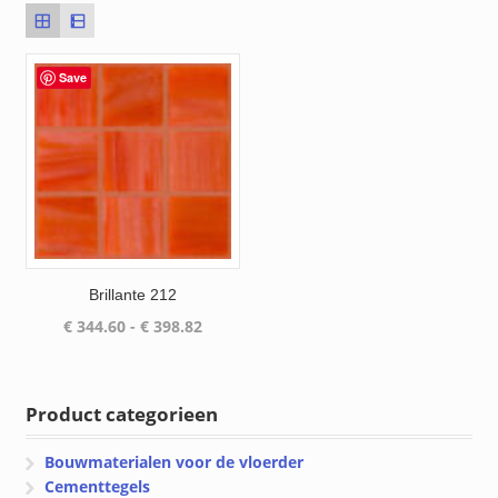
Save
Brillante 212
Prijsklasse:
€
344.60
-
€
398.82
€ 344.60
tot
€ 398.82
Product categorieen
Bouwmaterialen voor de vloerder
Cementtegels