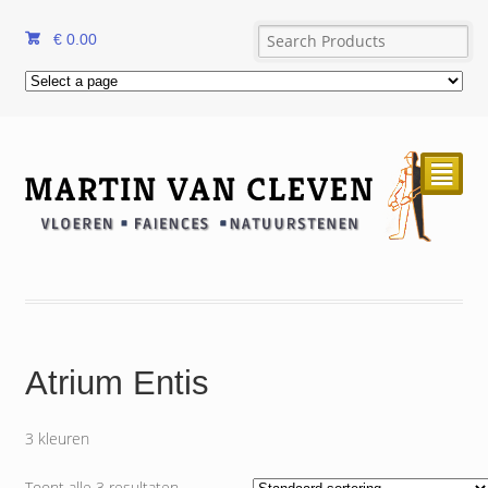
€
0.00
²
Atrium Entis
3 kleuren
Toont alle 3 resultaten