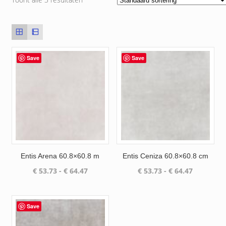
Save
Save
Entis Arena 60.8×60.8 m
Entis Ceniza 60.8×60.8 cm
Prijsklasse:
Prijsklass
€
53.73
-
€
64.47
€
53.73
-
€
64.47
€ 53.73
€ 53.73
tot
tot
€ 64.47
€ 64.47
Save