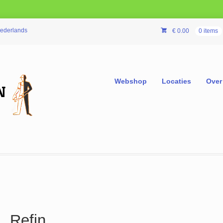
ederlands
€
0.00
0 items
Webshop
Locaties
Over
Refin