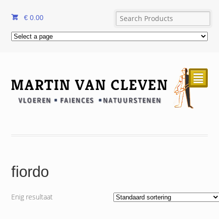
€
0.00
²
fiordo
Enig resultaat