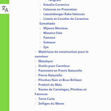
Estudio Ceramico
Faïences en Promotion
Lasselsberger Rako faïences
Listels et Cenefas de Ceramica
Esmaltada
Mijares Montesa
Mosaico Solo
Pamesa
Sottocer
Zyx
Matériaux de construction pour le
carreleur
Mosaïque
Outils pour Carreleur
Parement en Pierre Naturelle
Pierre Naturelle
Plinthes Noir et Brun Brillant
Produit du Mois
Restes de Carrelages, Plinthes et
Faïences
Terre Cuite
Zelliges du Maroc