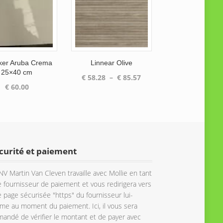
ker Aruba Crema
Linnear Olive
25×40 cm
Plage
€
58.28
–
€
85.57
€
60.00
de
prix :
€ 58.28
à
€ 85.57
curité et paiement
NV Martin Van Cleven travaille avec Mollie en tant
 fournisseur de paiement et vous redirigera vers
 page sécurisée "https" du fournisseur lui-
e au moment du paiement. Ici, il vous sera
andé de vérifier le montant et de payer avec