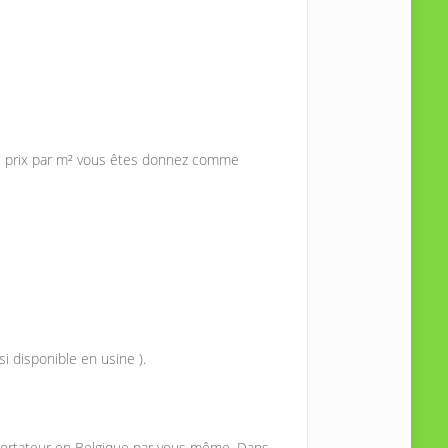
. Le prix par m² vous êtes donnez comme
i disponible en usine ).
importateur en Belgique par vous même. Dans