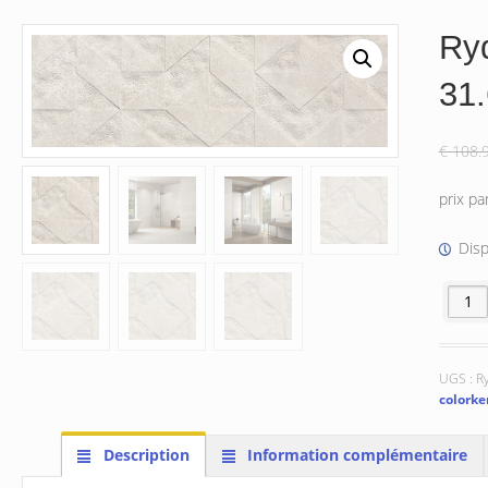
Ry
31
€
108.
prix pa
Dis
quanti
UGS :
R
colorke
Description
Information complémentaire