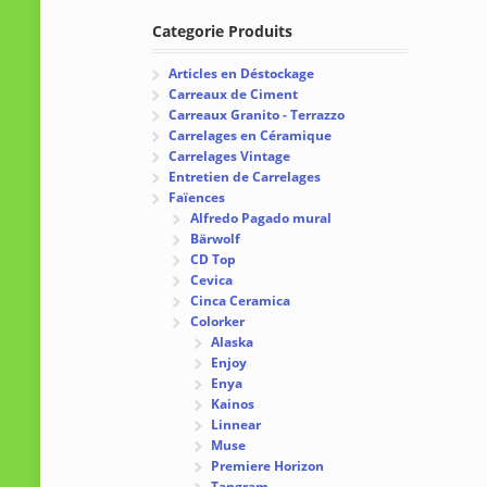
Categorie Produits
Articles en Déstockage
Carreaux de Ciment
Carreaux Granito - Terrazzo
Carrelages en Céramique
Carrelages Vintage
Entretien de Carrelages
Faïences
Alfredo Pagado mural
Bärwolf
CD Top
Cevica
Cinca Ceramica
Colorker
Alaska
Enjoy
Enya
Kainos
Linnear
Muse
Premiere Horizon
Tangram