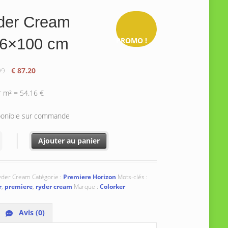
der Cream
.6×100 cm
PROMO !
Le
Le
99
€
87.20
prix
prix
initial
actuel
r m² = 54.16 €
était :
est :
€ 108.99.
€ 87.20.
ponible sur commande
té de Ryder Cream 31.6x100 cm
Ajouter au panier
yder Cream
Catégorie :
Premiere Horizon
Mots-clés :
r
,
premiere
,
ryder cream
Marque :
Colorker
Avis (0)