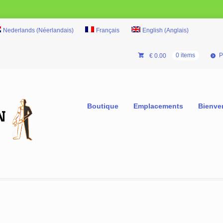
Nederlands
(
Néerlandais
)
Français
English
(
Anglais
)
P
€
0.00
0 items
Boutique
Emplacements
Bienve