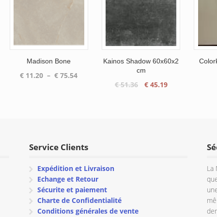
Madison Bone
Kainos Shadow 60x60x2
Color
cm
Plage
€
11.20
–
€
75.54
Le
Le
€
51.36
€
45.19
de
prix
prix
prix :
initial
actuel
€ 11.20
était :
est :
à
€ 51.36.
€ 45.19.
€ 75.54
Service Clients
Sé
Expédition et Livraison
La 
Echange et Retour
que
Sécurite et paiement
une
Charte de Confidentialité
mêm
Conditions générales de vente
dem