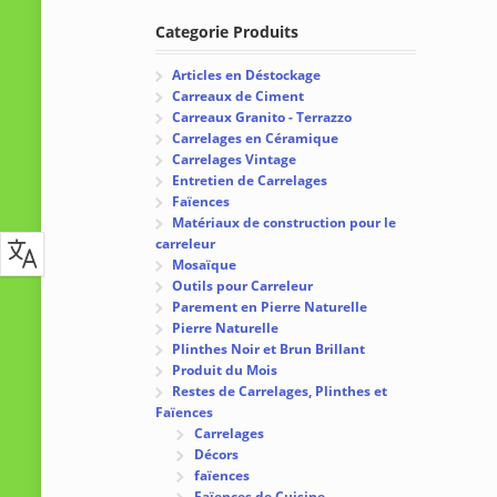
Categorie Produits
Articles en Déstockage
Carreaux de Ciment
Carreaux Granito - Terrazzo
Carrelages en Céramique
Carrelages Vintage
Entretien de Carrelages
Faïences
Matériaux de construction pour le
carreleur
Mosaïque
Outils pour Carreleur
Parement en Pierre Naturelle
Pierre Naturelle
Plinthes Noir et Brun Brillant
Produit du Mois
Restes de Carrelages, Plinthes et
Faïences
Carrelages
Décors
faïences
Faïences de Cuisine