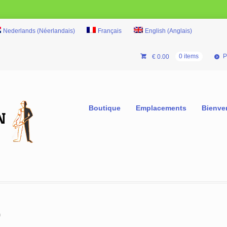
Nederlands
(
Néerlandais
)
Français
English
(
Anglais
)
P
€
0.00
0 items
Boutique
Emplacements
Bienve
m