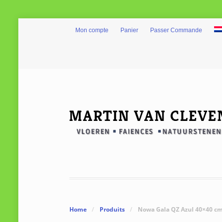
Mon compte
Panier
Passer Commande
Home
/
Produits
/
Nowa Gala QZ Azul 40×40 c