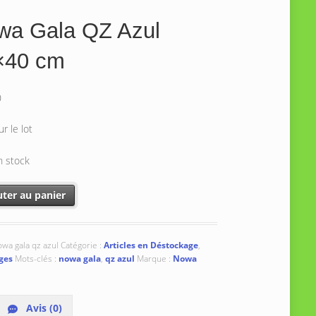
wa Gala QZ Azul
×40 cm
0
ur le lot
n stock
té de Nowa Gala QZ Azul 40x40 cm
uter au panier
wa gala qz azul
Catégorie :
Articles en Déstockage
,
ges
Mots-clés :
nowa gala
,
qz azul
Marque :
Nowa
Avis (0)