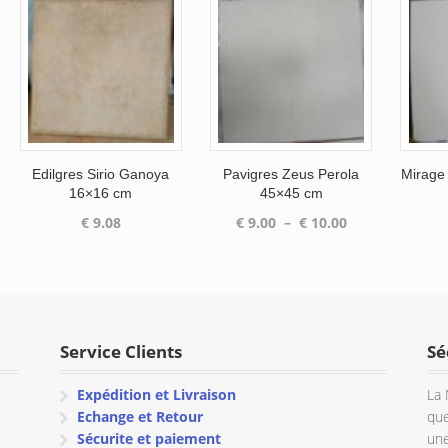
Edilgres Sirio Ganoya
Pavigres Zeus Perola
Mirage
16×16 cm
45×45 cm
Plage
€
9.08
€
9.00
–
€
10.00
de
prix :
€ 9.00
à
€ 10.00
Service Clients
Sé
Expédition et Livraison
La 
Echange et Retour
que
Sécurite et paiement
une