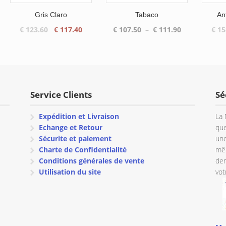
Gris Claro
Tabaco
An
Le
Le
Plage
€
123.60
€
117.40
€
107.50
–
€
111.90
€
15
prix
prix
de
initial
actuel
prix :
était :
est :
€ 107.50
€ 123.60.
€ 117.40.
à
€ 111.90
Service Clients
Sé
Expédition et Livraison
La 
Echange et Retour
que
Sécurite et paiement
une
Charte de Confidentialité
mêm
Conditions générales de vente
dem
Utilisation du site
vot