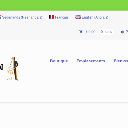
Nederlands
(
Néerlandais
)
Français
English
(
Anglais
)
P
€
0.00
0 items
Boutique
Emplacements
Bienve