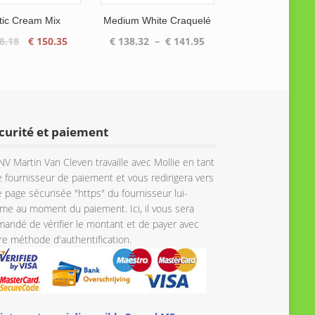
tic Cream Mix
Medium White Craquelé
Le
Le
Plage
8.18
€
150.35
€
138.32
–
€
141.95
prix
prix
de
initial
actuel
prix :
était :
est :
€ 138.32
€ 158.18.
€ 150.35.
à
€ 141.95
curité et paiement
NV Martin Van Cleven travaille avec Mollie en tant
 fournisseur de paiement et vous redirigera vers
 page sécurisée "https" du fournisseur lui-
e au moment du paiement. Ici, il vous sera
andé de vérifier le montant et de payer avec
re méthode d'authentification.