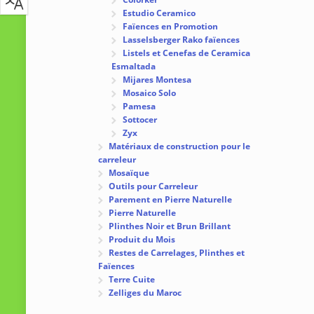
Estudio Ceramico
Faïences en Promotion
Lasselsberger Rako faïences
Listels et Cenefas de Ceramica
Esmaltada
Mijares Montesa
Mosaico Solo
Pamesa
Sottocer
Zyx
Matériaux de construction pour le
carreleur
Mosaïque
Outils pour Carreleur
Parement en Pierre Naturelle
Pierre Naturelle
Plinthes Noir et Brun Brillant
Produit du Mois
Restes de Carrelages, Plinthes et
Faïences
Terre Cuite
Zelliges du Maroc