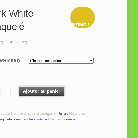
rk White
aquelé
PROMO !
Plage
35
–
€
141.95
de
prix :
WHICRAQ
€ 138.35
à
€ 141.95
é de Dark White Craquelé
Ajouter au panier
tic dark white craquelé
Catégorie :
Antic
Mots-clés :
raquelé
,
cevica
,
dark white
Marque :
cevica