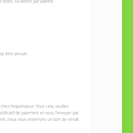
r boîte, 60 boîtes par palette.
as être annulé.
ez l’importateur. Pour cela, veuillez
tificatif de paiement et nous l’envoyer par
nt, nous vous enverrons un bon de retrait