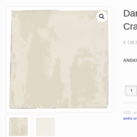
Da
Cr
€
138.
ANDA
quantit
UGS :
an
antic c