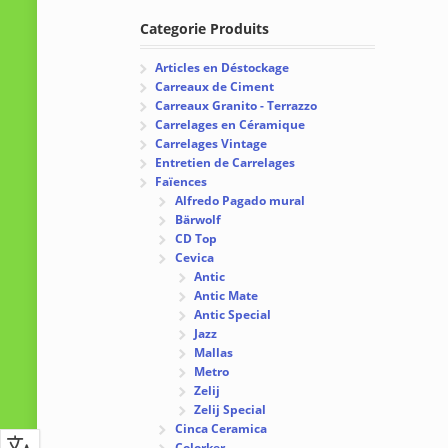
Categorie Produits
Articles en Déstockage
Carreaux de Ciment
Carreaux Granito - Terrazzo
Carrelages en Céramique
Carrelages Vintage
Entretien de Carrelages
Faïences
Alfredo Pagado mural
Bärwolf
CD Top
Cevica
Antic
Antic Mate
Antic Special
Jazz
Mallas
Metro
Zelij
Zelij Special
Cinca Ceramica
Colorker