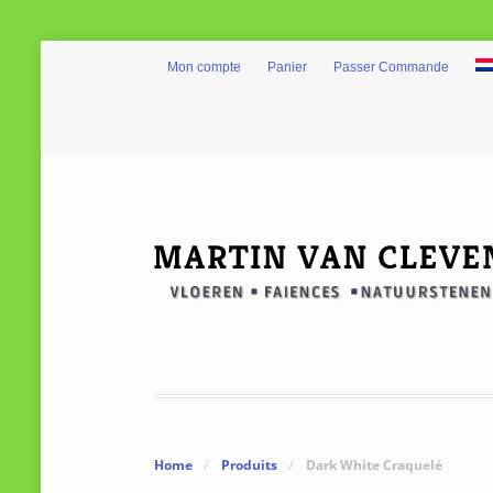
Mon compte
Panier
Passer Commande
Home
/
Produits
/
Dark White Craquelé