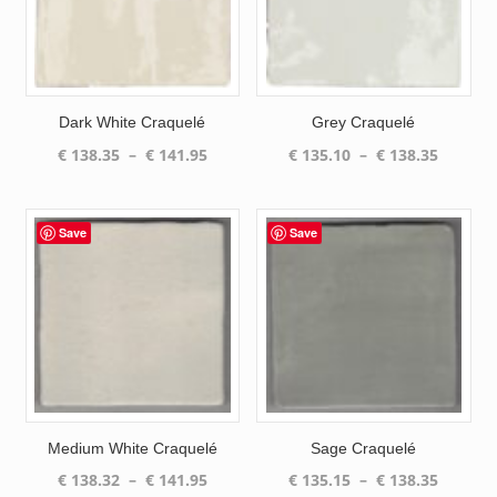
Dark White Craquelé
Grey Craquelé
Plage
Plage
€
138.35
–
€
141.95
€
135.10
–
€
138.35
de
de
prix :
prix :
€ 138.35
€ 135.1
Save
Save
à
à
€ 141.95
€ 138.3
Medium White Craquelé
Sage Craquelé
Plage
Plage
€
138.32
–
€
141.95
€
135.15
–
€
138.35