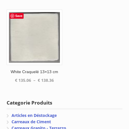
de
de
prix :
prix :
€ 138.32
€ 135.1
Save
à
à
€ 141.95
€ 138.3
White Craquelé 13×13 cm
Plage
€
135.06
–
€
138.36
de
prix :
€ 135.06
Categorie Produits
à
€ 138.36
Articles en Déstockage
Carreaux de Ciment
Carreaux Granito - Terrazzo