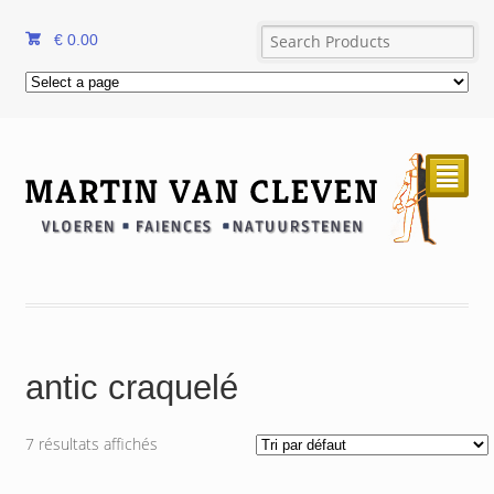
€
0.00
²
antic craquelé
7 résultats affichés