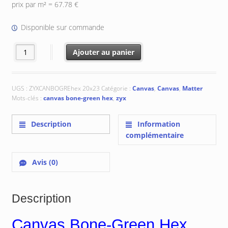
initial
actuel
prix par m² = 67.78 €
était :
est :
€ 27.84.
€ 23.72.
Disponible sur commande
quantité de Canvas Bone-Green Hex 20x23 cm
Ajouter au panier
UGS :
ZYXCANBOGREhex 20x23
Catégorie :
Canvas
,
Canvas
,
Matter
Mots-clés :
canvas bone-green hex
,
zyx
Description
Information
complémentaire
Avis (0)
Description
Canvas Bone-Green Hex