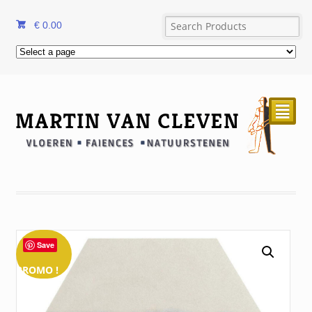
€
0.00
²
Save
PROMO !