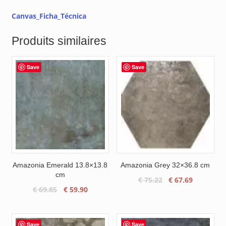
Canvas_Ficha_Técnica
Produits similaires
Save
Save
Amazonia Emerald 13.8×13.8
Amazonia Grey 32×36.8 cm
cm
Le
Le
€
75.22
€
67.69
Le
Le
€
69.85
€
59.90
prix
prix
prix
prix
initial
actuel
initial
actuel
était :
est :
était :
est :
€ 75.22.
€ 67.69.
Save
Save