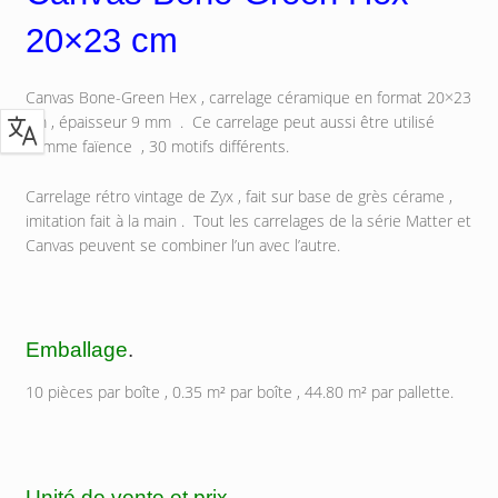
20×23 cm
Canvas Bone-Green Hex , carrelage céramique en format 20×23
cm , épaisseur 9 mm . Ce carrelage peut aussi être utilisé
comme faïence , 30 motifs différents.
Carrelage rétro vintage de Zyx , fait sur base de grès cérame ,
imitation fait à la main . Tout les carrelages de la série Matter et
Canvas peuvent se combiner l’un avec l’autre.
Emballage
.
10 pièces par boîte , 0.35 m² par boîte , 44.80 m² par pallette.
Unité de vente et prix.