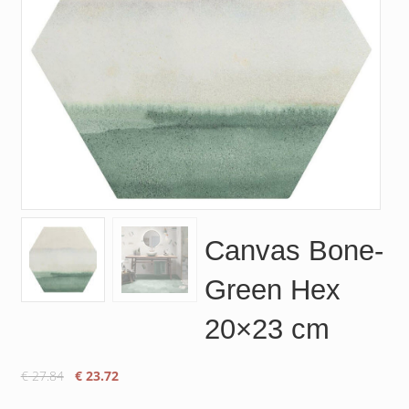
Canvas Bone-
Green Hex
20×23 cm
Le
Le
€
27.84
€
23.72
prix
prix