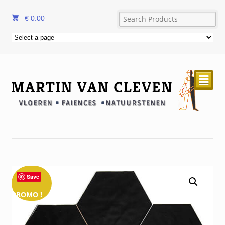
€
0.00
²
Save
PROMO !