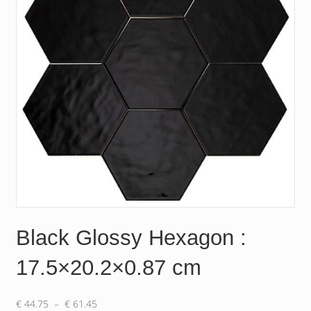
Black Glossy Hexagon :
17.5×20.2×0.87 cm
Plage
€
44.75
–
€
61.45