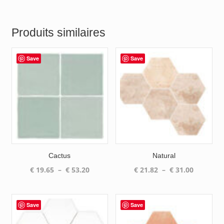
Produits similaires
Save
Save
Cactus
Natural
Plage
Plage
€
19.65
–
€
53.20
€
21.82
–
€
31.00
de
de
prix :
prix :
€ 19.65
€ 21.82
Save
Save
à
à