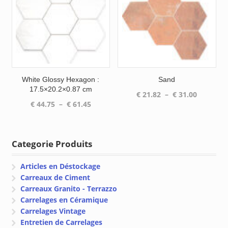
€ 53.20
€ 31.00
White Glossy Hexagon :
Sand
17.5×20.2×0.87 cm
Plage
€
21.82
–
€
31.00
Plage
€
44.75
–
€
61.45
de
de
prix :
prix :
€ 21.82
€ 44.75
à
Categorie Produits
à
€ 31.00
€ 61.45
Articles en Déstockage
Carreaux de Ciment
Carreaux Granito - Terrazzo
Carrelages en Céramique
Carrelages Vintage
Entretien de Carrelages