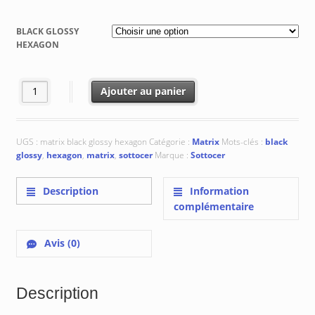
de
prix :
BLACK GLOSSY
€ 44.75
HEXAGON
à
€ 61.45
quantité de Black Glossy Hexagon : 17.5x20.2x0.87 cm
Ajouter au panier
UGS :
matrix black glossy hexagon
Catégorie :
Matrix
Mots-clés :
black
glossy
,
hexagon
,
matrix
,
sottocer
Marque :
Sottocer
Description
Information
complémentaire
Avis (0)
Description