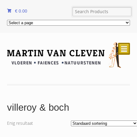
€
0.00
²
villeroy & boch
Enig resultaat